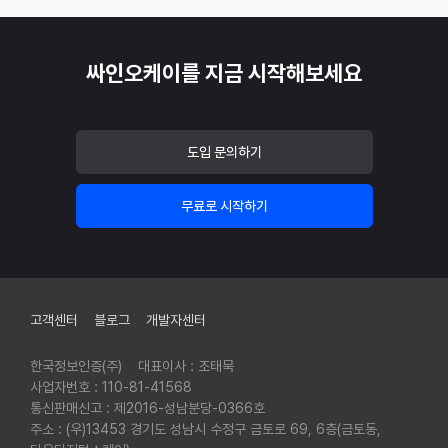
싸인오케이를 지금 시작해보세요
도입 문의하기
무료로 시작하기
푸터
고객센터
블로그
개발자센터
한국정보인증(주)
대표이사 : 조태묵
사업자번호 : 110-81-41568
통신판매신고 : 제2016-성남분당-0366호
주소 : (우)13453 경기도 성남시 수정구 금토로 69, 6층(금토동,